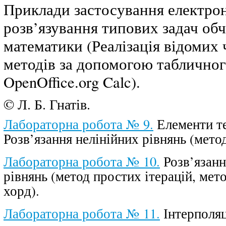
Приклади застосування електро
розв’язування типових задач об
математики (Реалізація відомих
методів за допомогою таблично
OpenOffice.org Calc).
© Л. Б. Гнатів.
Лабораторна робота № 9.
Елементи те
Розв’язання нелінійних рівнянь (метод
Лабораторна робота № 10.
Розв’язанн
рівнянь (метод простих ітерацій, мет
хорд).
Лабораторна робота № 11.
Інтерполяц