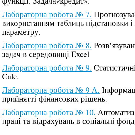
функції. Задача«кредит».
Лабораторна робота № 7.
Прогнозува
використанням таблиць підстановки і 
параметру.
Лабораторна робота № 8.
Розв’язуван
задач в середовищі Excel
Лабораторна робота № 9.
Статистичні
Calc.
Лабораторна робота № 9 А.
Інформаці
прийнятті фінансових рішень.
Лабораторна робота № 10.
Автоматиза
праці та відрахувань в соціальні фонд