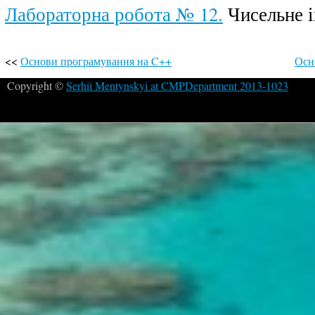
Лабораторна робота № 12.
Чисельне і
<<
Основи програмування на C++
Осн
Copyright ©
Serhii Mentynskyi at CMPDepartment 2013-1023